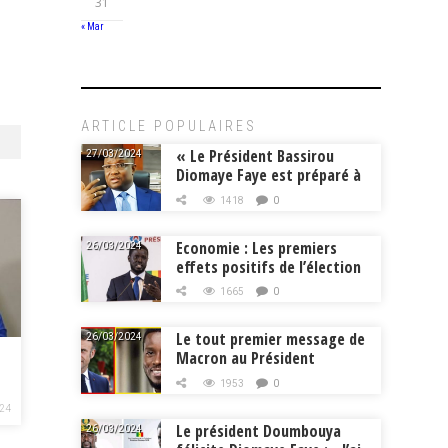
31
« Mar
ARTICLE POPULAIRES
« Le Président Bassirou
27/03/2024
Diomaye Faye est préparé à
la tâche », Mouhamadou
1418
0
Makhtar Cissé, Min.
Intérieur
Economie : Les premiers
26/03/2024
effets positifs de l’élection
de Bassirou Diomaye Faye
1665
0
Le tout premier message de
26/03/2024
Macron au Président
Diomaye Faye
1953
0
24
Le président Doumbouya
26/03/2024