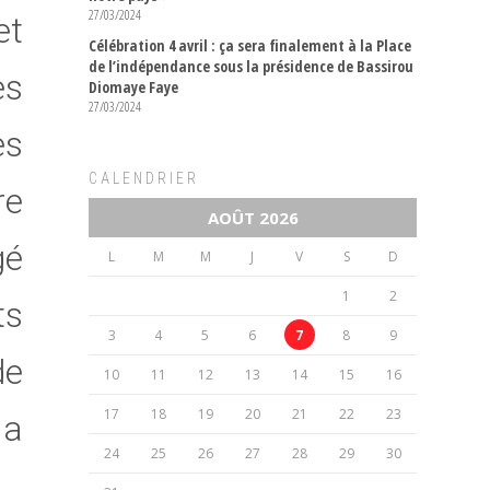
27/03/2024
et
Célébration 4 avril : ça sera finalement à la Place
de l’indépendance sous la présidence de Bassirou
es
Diomaye Faye
27/03/2024
es
CALENDRIER
re
AOÛT 2026
gé
L
M
M
J
V
S
D
1
2
ts
3
4
5
6
7
8
9
de
10
11
12
13
14
15
16
17
18
19
20
21
22
23
la
24
25
26
27
28
29
30