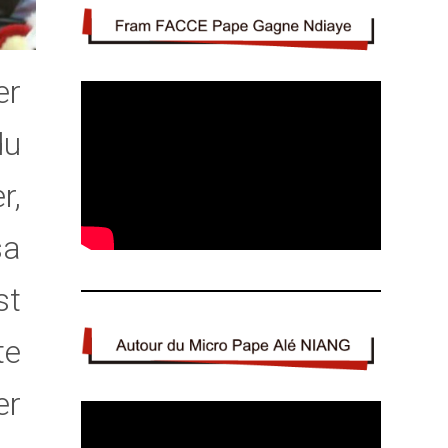
er
du
r,
sa
st
te
er