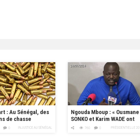
24/01/2024
rt : Au Sénégal, des
Ngouda Mboup : « Ousmane
ns de chasse
SONKO et Karim WADE ont
es utilisées contre
été injustement écartés de
INJUSTICE AU SÉNÉGAL
PRÉSIDENTIELLE 20
0
760
0
ifestants
la présidentielle »