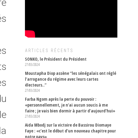
re
és
es
ARTICLES RÉCENTS
SONKO, le Président du Président
ts
27/03/2024
Moustapha Diop assène “les sénégalais ont réglé
l’arrogance du régime avec leurs cartes
es
électeurs..”
27/03/2024
du
Farba Ngom après la perte du pouvoir :
«personnellement, je n’ai aucun soucis à me
faire ; je vais bien dormir à partir d’aujourd’hui»
le
27/03/2024
Aida Mbodj sur la victoire de Bassirou Diomaye
da
Faye : «c’est le début d’un nouveau chapitre pour
notre pays»