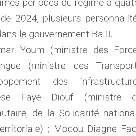
times périodes du régime à quat
 de 2024, plusieurs personnalit
 dans le gouvernement Ba II.
umar Youm (ministre des Forc
ngue (ministre des Transpor
ppement des infrastructur
rése Faye Diouf (ministre 
ire, de la Solidarité nationa
 territoriale) ; Modou Diagne Fa