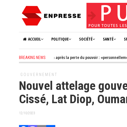
ACCUEIL
POLITIQUE
SOCIÉTÉ
SANTÉ
S
2 years ago
-
Farba Ngom après la perte du pouvoir : «personnellement, je
BREAKING NEWS
GOUVERNEMENT
Nouvel attelage gouv
Cissé, Lat Diop, Ouma
12/10/2023