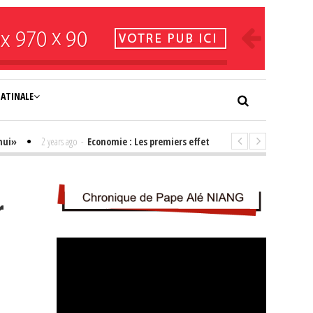
NATINALE
2 years ago
-
Economie : Les premiers effets positifs de l'élection de Ba
r