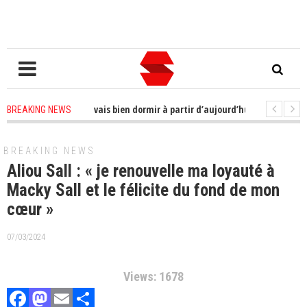
cis à me faire ; je vais bien dormir à partir d’aujourd’hui»
2 years ago
BREAKING NEWS
ue son bureau pour ce jeudi
2 years ago
-
CAN : la Côte d'Ivoire qualifiée 
BREAKING NEWS
Aliou Sall : « je renouvelle ma loyauté à
Macky Sall et le félicite du fond de mon
cœur »
07/03/2024
Views: 1678
Facebook
Mastodon
Email
Partager