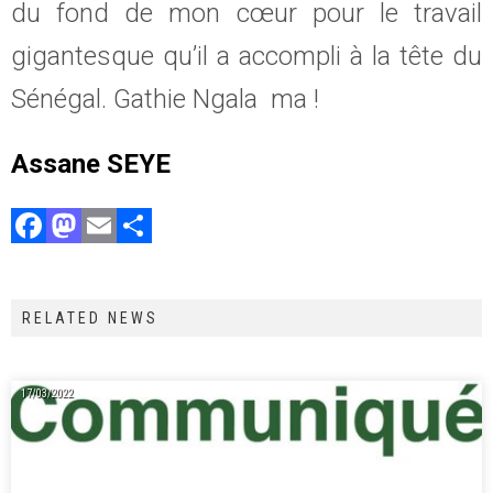
du fond de mon cœur pour le travail
gigantesque qu’il a accompli à la tête du
Sénégal. Gathie Ngala ma !
Assane SEYE
F
M
E
P
a
a
m
ar
ce
st
ai
ta
RELATED NEWS
b
o
l
g
o
d
er
ok
o
17/03/2022
n