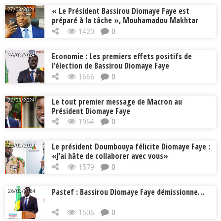
« Le Président Bassirou Diomaye Faye est
27/03/2024
préparé à la tâche », Mouhamadou Makhtar
Cissé, Min. Intérieur
1420
0
Economie : Les premiers effets positifs de
26/03/2024
l’élection de Bassirou Diomaye Faye
1666
0
Le tout premier message de Macron au
26/03/2024
Président Diomaye Faye
1954
0
Le président Doumbouya félicite Diomaye Faye :
26/03/2024
«J’ai hâte de collaborer avec vous»
1579
0
Pastef : Bassirou Diomaye Faye démissionne…
26/03/2024
1506
0