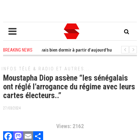
cis à me faire ; je vais bien dormir à partir d’aujourd’hui»
2 years ago
BREAKING NEWS
2 years ago
-
Affaire Karim Wade : L’Assemblée nationale prend une déci
INFOS TÉLÉ & RADIO ET AUTRES...
Moustapha Diop assène “les sénégalais
ont réglé l’arrogance du régime avec leurs
cartes électeurs..”
27/03/2024
Views: 2162
Facebook
Mastodon
Email
Partager