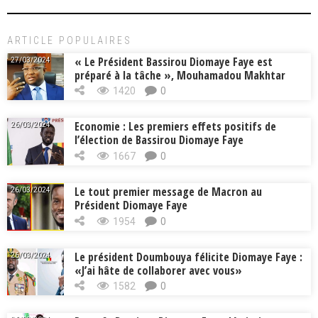
ARTICLE POPULAIRES
« Le Président Bassirou Diomaye Faye est
27/03/2024
préparé à la tâche », Mouhamadou Makhtar
Cissé, Min. Intérieur
1420
0
Economie : Les premiers effets positifs de
26/03/2024
l’élection de Bassirou Diomaye Faye
1667
0
Le tout premier message de Macron au
26/03/2024
Président Diomaye Faye
1954
0
Le président Doumbouya félicite Diomaye Faye :
26/03/2024
«J’ai hâte de collaborer avec vous»
1582
0