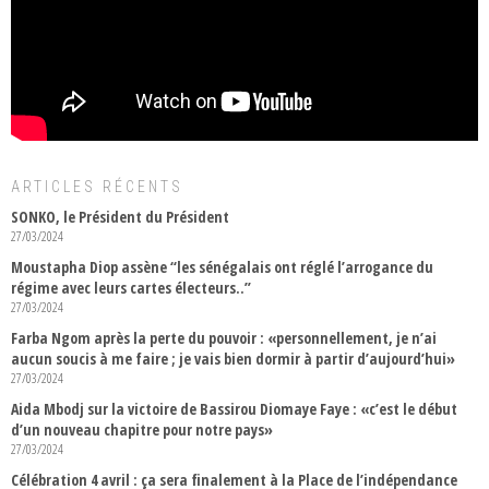
ARTICLES RÉCENTS
SONKO, le Président du Président
27/03/2024
Moustapha Diop assène “les sénégalais ont réglé l’arrogance du
régime avec leurs cartes électeurs..”
27/03/2024
Farba Ngom après la perte du pouvoir : «personnellement, je n’ai
aucun soucis à me faire ; je vais bien dormir à partir d’aujourd’hui»
27/03/2024
Aida Mbodj sur la victoire de Bassirou Diomaye Faye : «c’est le début
d’un nouveau chapitre pour notre pays»
27/03/2024
Célébration 4 avril : ça sera finalement à la Place de l’indépendance