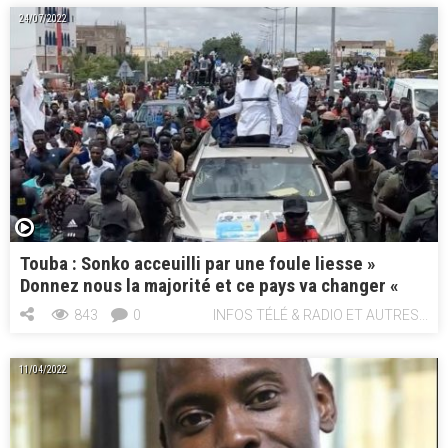
ok
o
24/07/2022
n
Touba : Sonko acceuilli par une foule liesse »
Donnez nous la majorité et ce pays va changer «
843
0
INFOS TÉLÉ & RADIO ET AUTRES...
11/04/2022