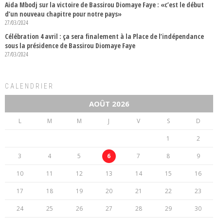
Aida Mbodj sur la victoire de Bassirou Diomaye Faye : «c’est le début
d’un nouveau chapitre pour notre pays»
27/03/2024
Célébration 4 avril : ça sera finalement à la Place de l’indépendance
sous la présidence de Bassirou Diomaye Faye
27/03/2024
CALENDRIER
AOÛT 2026
L
M
M
J
V
S
D
1
2
3
4
5
6
7
8
9
10
11
12
13
14
15
16
17
18
19
20
21
22
23
24
25
26
27
28
29
30