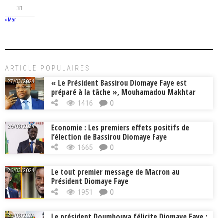
31
« Mar
ARTICLE POPULAIRES
« Le Président Bassirou Diomaye Faye est
27/03/2024
préparé à la tâche », Mouhamadou Makhtar
Cissé, Min. Intérieur
1416
0
Economie : Les premiers effets positifs de
26/03/2024
l’élection de Bassirou Diomaye Faye
1665
0
Le tout premier message de Macron au
26/03/2024
Président Diomaye Faye
1951
0
Le président Doumbouya félicite Diomaye Faye :
26/03/2024