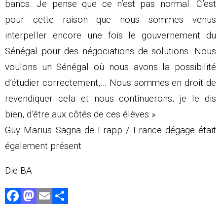
bancs. Je pense que ce n’est pas normal. C’est
pour cette raison que nous sommes venus
interpeller encore une fois le gouvernement du
Sénégal pour des négociations de solutions. Nous
voulons un Sénégal où nous avons la possibilité
d’étudier correctement,… Nous sommes en droit de
revendiquer cela et nous continuerons, je le dis
bien, d’être aux côtés de ces élèves ».
Guy Marius Sagna de Frapp / France dégage était
également présent.
Die BA
F
M
E
P
a
a
m
ar