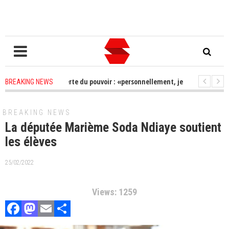
a Ngom après la perte du pouvoir : «personnellement, je n’ai aucun soucis à
BREAKING NEWS
identielle 2024: « Pas de report », Alioune Tine rencontre Macky et Cie
BREAKING NEWS
La députée Marième Soda Ndiaye soutient
les élèves
25/02/2022
Views: 1259
Facebook
Mastodon
Email
Partager