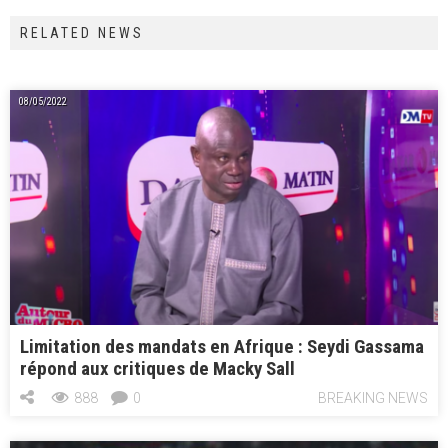
ce
st
ai
ta
RELATED NEWS
b
o
l
g
o
d
er
ok
o
08/05/2022
n
Limitation des mandats en Afrique : Seydi Gassama
répond aux critiques de Macky Sall
888
0
BREAKING NEWS