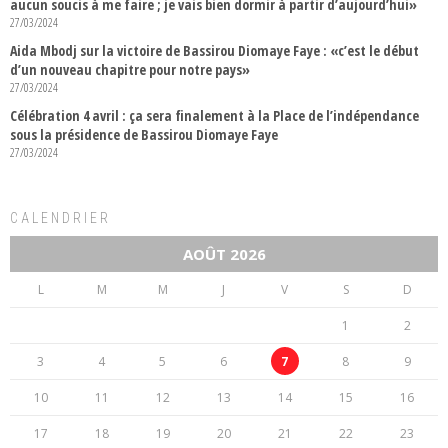
aucun soucis à me faire ; je vais bien dormir à partir d’aujourd’hui»
27/03/2024
Aida Mbodj sur la victoire de Bassirou Diomaye Faye : «c’est le début
d’un nouveau chapitre pour notre pays»
27/03/2024
Célébration 4 avril : ça sera finalement à la Place de l’indépendance
sous la présidence de Bassirou Diomaye Faye
27/03/2024
CALENDRIER
AOÛT 2026
L
M
M
J
V
S
D
1
2
3
4
5
6
7
8
9
10
11
12
13
14
15
16
17
18
19
20
21
22
23