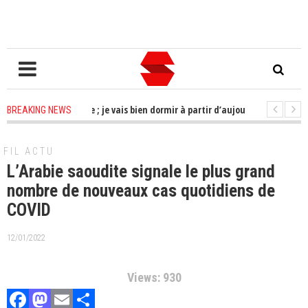
 soucis à me faire ; je vais bien dormir à partir d’aujourd’hui»
2 year
BREAKING NEWS
nvoque son bureau pour ce jeudi
2 years ago
-
CAN : la Côte d'Ivoire qualif
FIL ACTU
L’Arabie saoudite signale le plus grand
nombre de nouveaux cas quotidiens de
COVID
12/01/2022
Views: 930
Facebook
Mastodon
Email
Partager