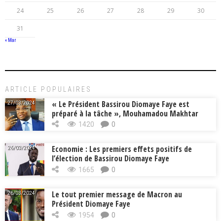
24
25
26
27
28
29
30
31
« Mar
ARTICLE POPULAIRES
« Le Président Bassirou Diomaye Faye est
27/03/2024
préparé à la tâche », Mouhamadou Makhtar
Cissé, Min. Intérieur
1420
0
Economie : Les premiers effets positifs de
26/03/2024
l’élection de Bassirou Diomaye Faye
1665
0
Le tout premier message de Macron au
26/03/2024
Président Diomaye Faye
1954
0