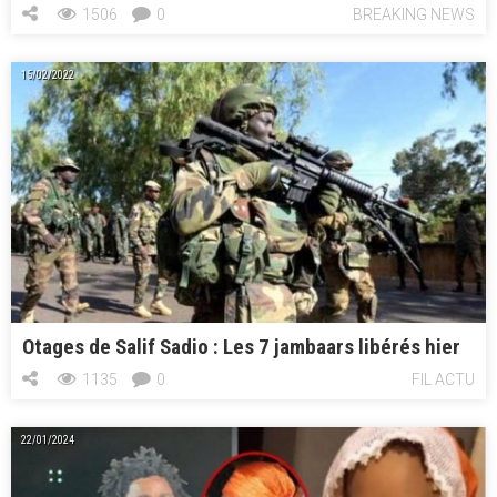
1506
0
BREAKING NEWS
15/02/2022
Otages de Salif Sadio : Les 7 jambaars libérés hier
1135
0
FIL ACTU
22/01/2024