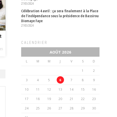
27/03/2024
Célébration 4 avril : ça sera finalement à la Place
de l’indépendance sous la présidence de Bassirou
Diomaye Faye
27/03/2024
t
CALENDRIER
VES
AOÛT 2026
L
M
M
J
V
S
D
1
2
3
4
5
6
7
8
9
10
11
12
13
14
15
16
17
18
19
20
21
22
23
24
25
26
27
28
29
30