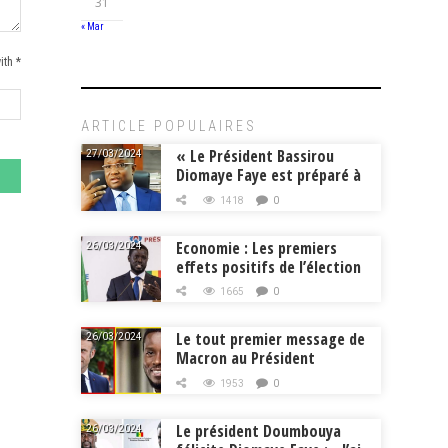
31
« Mar
ith *
ARTICLE POPULAIRES
« Le Président Bassirou
27/03/2024
Diomaye Faye est préparé à
la tâche », Mouhamadou
1418
0
Makhtar Cissé, Min.
Intérieur
Economie : Les premiers
26/03/2024
effets positifs de l’élection
de Bassirou Diomaye Faye
1665
0
Le tout premier message de
26/03/2024
Macron au Président
Diomaye Faye
1953
0
Le président Doumbouya
26/03/2024