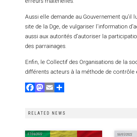
erreurs matérielles.
Aussi elle demande au Gouvernement qu’il lui 
site de la Dge, de vulgariser l’information d
aussi aux autorités d’autoriser la participatio
des parrainages.
Enfin, le Collectif des Organisations de la so
différents acteurs à la méthode de contrôle e
F
M
E
P
a
a
m
ar
ce
st
ai
ta
RELATED NEWS
b
o
l
g
o
d
er
ok
o
07/06/2022
08/05/2022