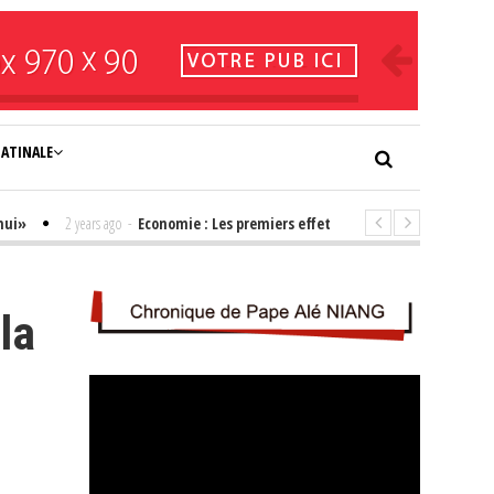
NATINALE
2 years ago
-
Economie : Les premiers effets positifs de l'élection de B
la