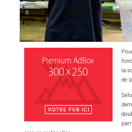
Pour
fonc
la s
de l
Selo
dema
doub
parr