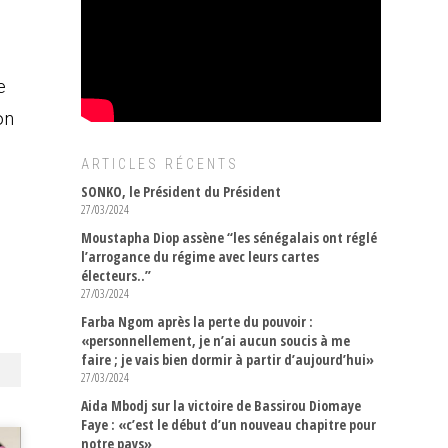
e
on
ARTICLES RÉCENTS
SONKO, le Président du Président
27/03/2024
Moustapha Diop assène “les sénégalais ont réglé
l’arrogance du régime avec leurs cartes
électeurs..”
27/03/2024
Farba Ngom après la perte du pouvoir :
«personnellement, je n’ai aucun soucis à me
faire ; je vais bien dormir à partir d’aujourd’hui»
27/03/2024
Aida Mbodj sur la victoire de Bassirou Diomaye
Faye : «c’est le début d’un nouveau chapitre pour
notre pays»