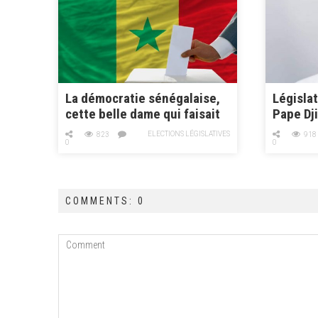
n
La démocratie sénégalaise,
Législat
cette belle dame qui faisait
Pape Dji
perdre la tête aux voisins
liste de
ELECTIONS LÉGISLATIVES
823
918
d’en face devenue
caution
0
0
méconnaissable à des 7 soi-
disant sages.
COMMENTS: 0