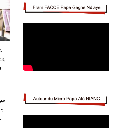
le
es,
e
des
es
es