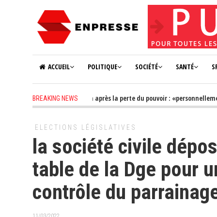
ACCUEIL
POLITIQUE
SOCIÉTÉ
SANTÉ
S
2 years ago
-
Farba Ngom après la perte du pouvoir : «personnellement, je
BREAKING NEWS
ELECTIONS LÉGISLATIVES
la société civile dép
table de la Dge pour 
contrôle du parrainag
11/03/2022