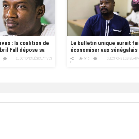
ives : la coalition de
Le bulletin unique aurait fai
bril Fall dépose sa
économiser aux sénégalais
 parrainage et sa
un milliard huit millions de
ELECTIONS LÉGISLATIVES
ELECTIONS LÉGISLATI
912
francs CFA
0