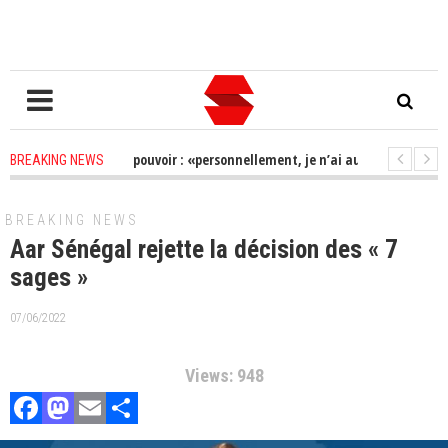
après la perte du pouvoir : «personnellement, je n’ai aucun soucis à me fai
BREAKING NEWS
lle 2024: « Pas de report », Alioune Tine rencontre Macky et Cie
2 years 
BREAKING NEWS
Aar Sénégal rejette la décision des « 7
sages »
07/06/2022
Views: 948
Facebook
Mastodon
Email
Partager