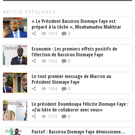
ARTICLE POPULAIRES
« Le Président Bassirou Diomaye Faye est
27/03/2024
préparé à la tâche », Mouhamadou Makhtar
Cissé, Min. Intérieur
1419
0
Economie : Les premiers effets positifs de
26/03/2024
l’élection de Bassirou Diomaye Faye
1665
0
Le tout premier message de Macron au
26/03/2024
Président Diomaye Faye
1954
0
Le président Doumbouya félicite Diomaye Faye :
26/03/2024
«J’ai hâte de collaborer avec vous»
1572
0
Pastef : Bassirou Diomaye Faye démissionne…
26/03/2024