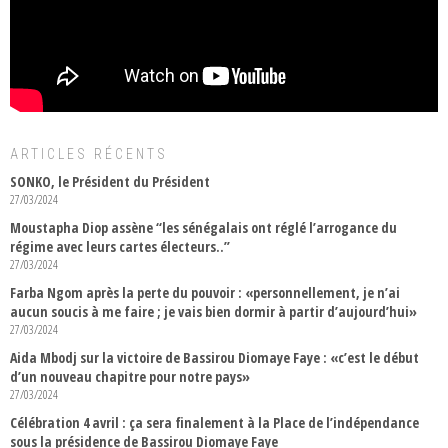
ARTICLES RÉCENTS
SONKO, le Président du Président
27/03/2024
Moustapha Diop assène “les sénégalais ont réglé l’arrogance du
régime avec leurs cartes électeurs..”
27/03/2024
Farba Ngom après la perte du pouvoir : «personnellement, je n’ai
aucun soucis à me faire ; je vais bien dormir à partir d’aujourd’hui»
27/03/2024
Aida Mbodj sur la victoire de Bassirou Diomaye Faye : «c’est le début
d’un nouveau chapitre pour notre pays»
27/03/2024
Célébration 4 avril : ça sera finalement à la Place de l’indépendance
sous la présidence de Bassirou Diomaye Faye