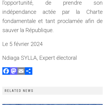
l’opportunité, de prendre son
indépendance actée par la Charte
fondamentale et tant proclamée afin de
sauver la République.
Le 5 février 2024
Ndiaga SYLLA, Expert électoral
F
M
E
P
a
a
m
ar
ce
st
ai
ta
RELATED NEWS
b
o
l
g
o
d
er