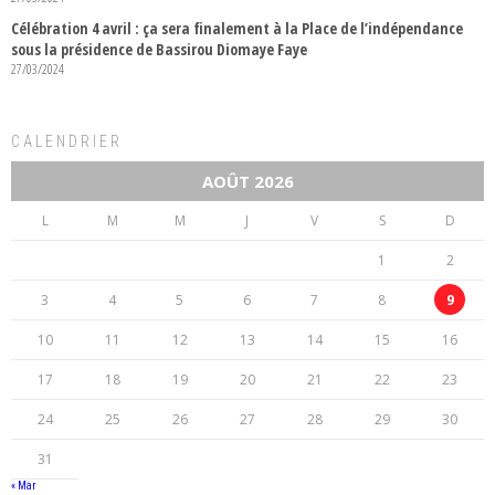
Célébration 4 avril : ça sera finalement à la Place de l’indépendance
sous la présidence de Bassirou Diomaye Faye
27/03/2024
CALENDRIER
AOÛT 2026
L
M
M
J
V
S
D
1
2
3
4
5
6
7
8
9
10
11
12
13
14
15
16
17
18
19
20
21
22
23
24
25
26
27
28
29
30
31
« Mar