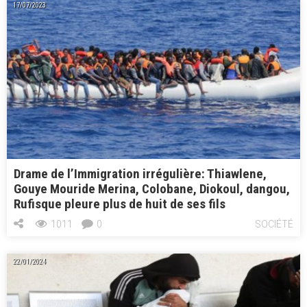
ok
o
17/07/2023
n
Drame de l’Immigration irrégulière: Thiawlene,
Gouye Mouride Merina, Colobane, Diokoul, dangou,
Rufisque pleure plus de huit de ses fils
1011
0
SOCIÉTÉ
22/01/2024