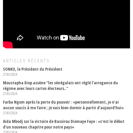
ARTICLES RÉCENTS
SONKO, le Président du Président
27/03/2024
Moustapha Diop assène “les sénégalais ont réglé l’arrogance du
régime avec leurs cartes électeurs..”
27/03/2024
Farba Ngom après la perte du pouvoir : «personnellement, je n’ai
aucun soucis à me faire ; je vais bien dormir à partir d’aujourd’hui»
27/03/2024
Aida Mbodj sur la victoire de Bassirou Diomaye Faye : «c’est le début
d’un nouveau chapitre pour notre pays»
27/03/2024