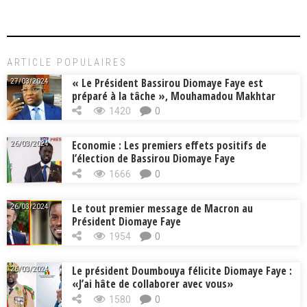
ARTICLE POPULAIRES
« Le Président Bassirou Diomaye Faye est
27/03/2024
préparé à la tâche », Mouhamadou Makhtar
Cissé, Min. Intérieur
1420
0
Economie : Les premiers effets positifs de
26/03/2024
l’élection de Bassirou Diomaye Faye
1666
0
Le tout premier message de Macron au
26/03/2024
Président Diomaye Faye
1954
0
Le président Doumbouya félicite Diomaye Faye :
26/03/2024
«J’ai hâte de collaborer avec vous»
1580
0