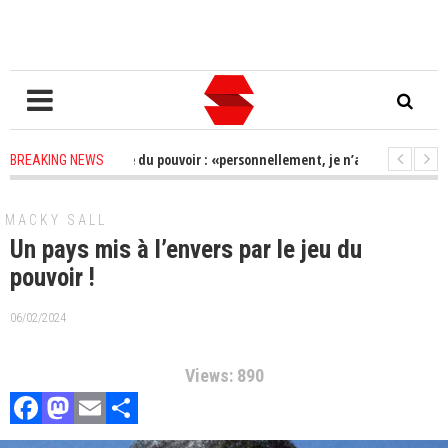
om après la perte du pouvoir : «personnellement, je n’ai aucun soucis à me 
BREAKING NEWS
tielle 2024: « Pas de report », Alioune Tine rencontre Macky et Cie
2 ye
MACKY SALL
Un pays mis à l’envers par le jeu du
pouvoir !
06/02/2024
Views: 890
Facebook
Mastodon
Email
Partager