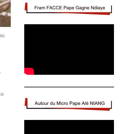
 au
e
ce