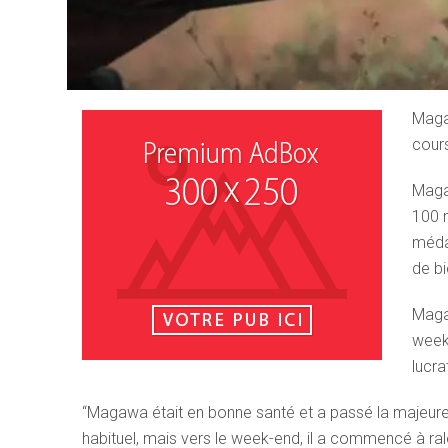
Magaw
cours
Magaw
100 
médai
de bi
Magaw
week-
lucra
“Magawa était en bonne santé et a passé la majeure
habituel, mais vers le week-end, il a commencé à rale