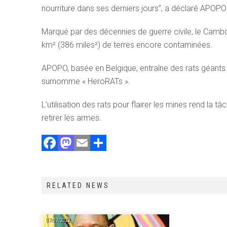
nourriture dans ses derniers jours”, a déclaré APO
Marqué par des décennies de guerre civile, le Camb
km² (386 miles²) de terres encore contaminées.
APOPO, basée en Belgique, entraîne des rats géants a
surnomme « HeroRATs ».
L’utilisation des rats pour flairer les mines rend l
retirer les armes.
F
M
E
P
a
a
m
ar
ce
st
ai
ta
RELATED NEWS
b
o
l
g
o
d
er
ok
o
07/07/2022