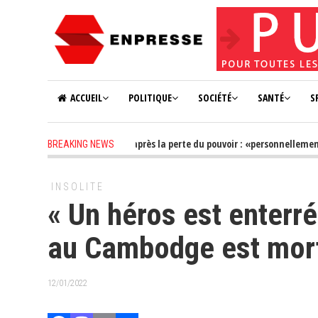
ACCUEIL
POLITIQUE
SOCIÉTÉ
SANTÉ
S
2 years ago
-
Farba Ngom après la perte du pouvoir : «personnellement, je 
BREAKING NEWS
2 years ago
-
les Saltimbanques recalés au Palais
INSOLITE
« Un héros est enterré 
au Cambodge est mor
12/01/2022