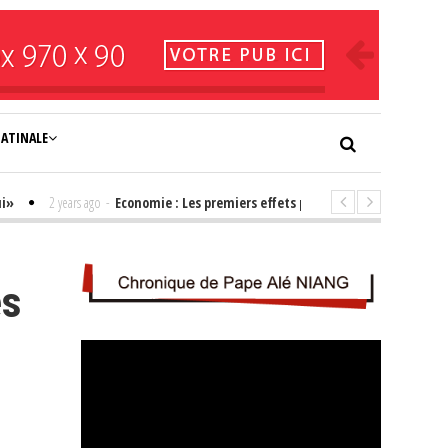
NATINALE
2 years ago
-
Economie : Les premiers effets positifs de l'élection de Ba
es