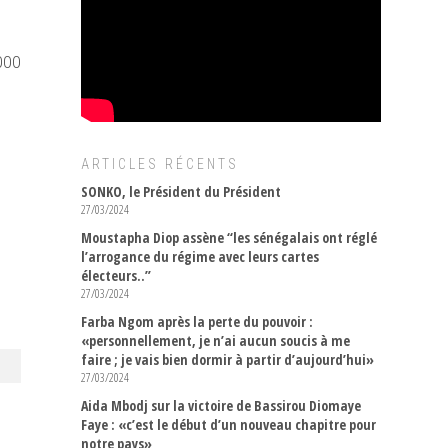
000
ARTICLES RÉCENTS
SONKO, le Président du Président
27/03/2024
Moustapha Diop assène “les sénégalais ont réglé
l’arrogance du régime avec leurs cartes
électeurs..”
27/03/2024
Farba Ngom après la perte du pouvoir :
«personnellement, je n’ai aucun soucis à me
faire ; je vais bien dormir à partir d’aujourd’hui»
27/03/2024
Aida Mbodj sur la victoire de Bassirou Diomaye
Faye : «c’est le début d’un nouveau chapitre pour
notre pays»