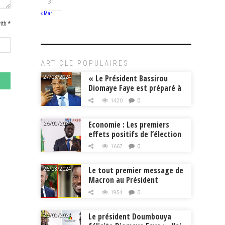
31
« Mar
ith *
ARTICLE POPULAIRES
« Le Président Bassirou
27/03/2024
Diomaye Faye est préparé à
la tâche », Mouhamadou
1420
0
Makhtar Cissé, Min.
Intérieur
Economie : Les premiers
26/03/2024
effets positifs de l’élection
de Bassirou Diomaye Faye
1667
0
Le tout premier message de
26/03/2024
Macron au Président
Diomaye Faye
1954
0
Le président Doumbouya
26/03/2024