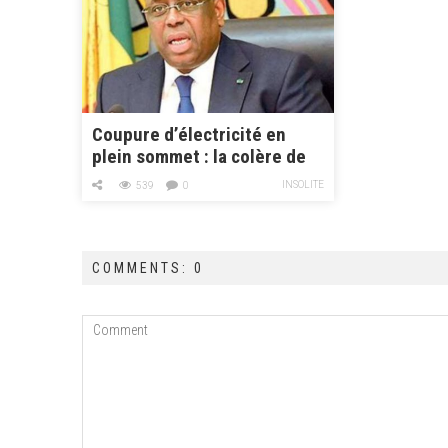
n
Coupure d’électricité en
plein sommet : la colère de
Macky qui réclame des
INSOLITE
539
0
sanctions…
COMMENTS: 0