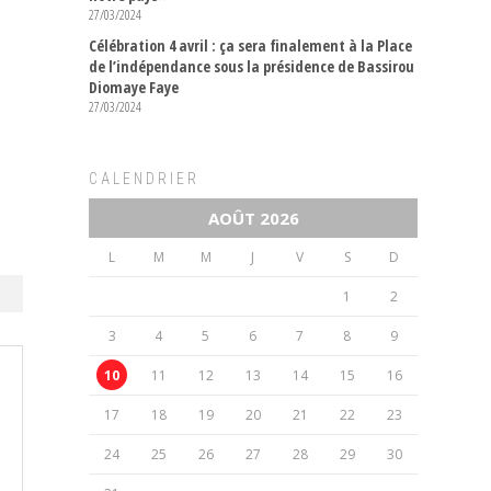
27/03/2024
Célébration 4 avril : ça sera finalement à la Place
de l’indépendance sous la présidence de Bassirou
Diomaye Faye
27/03/2024
CALENDRIER
AOÛT 2026
L
M
M
J
V
S
D
1
2
3
4
5
6
7
8
9
10
11
12
13
14
15
16
17
18
19
20
21
22
23
24
25
26
27
28
29
30