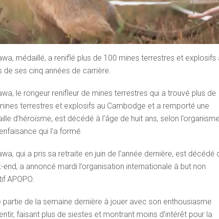
a, médaillé, a reniflé plus de 100 mines terrestres et explosifs
 de ses cinq années de carrière.
a, le rongeur renifleur de mines terrestres qui a trouvé plus de
mines terrestres et explosifs au Cambodge et a remporté une
lle d’héroïsme, est décédé à l’âge de huit ans, selon l’organism
enfaisance qui l’a formé.
a, qui a pris sa retraite en juin de l’année dernière, est décédé 
end, a annoncé mardi l’organisation internationale à but non
tif APOPO.
 partie de la semaine dernière à jouer avec son enthousiasme
ntir, faisant plus de siestes et montrant moins d’intérêt pour la