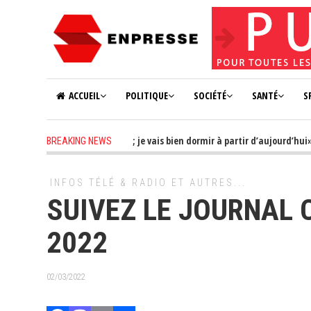
ACCUEIL
POLITIQUE
SOCIÉTÉ
SANTÉ
S
’ai aucun soucis à me faire ; je vais bien dormir à partir d’aujourd’hui»
BREAKING NEWS
INFOS TÉLÉ & RADIO ET AUTRES...
SUIVEZ LE JOURNAL 
2022
02/03/2022