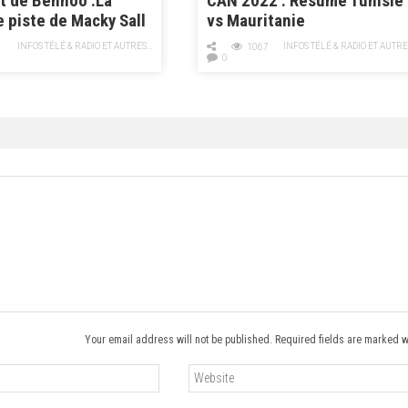
t de Bennoo :La
CAN 2022 : Résumé Tunisie
 piste de Macky Sall
vs Mauritanie
’Observateur
INFOS TÉLÉ & RADIO ET AUTRES...
INFOS TÉLÉ & RADIO ET AUTRES
1067
0
Your email address will not be published. Required fields are marked w