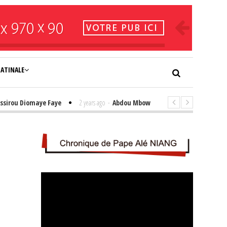
NATINALE
sirou Diomaye Faye
2 years ago
-
Abdou Mbow : « Nous allons retourner dan