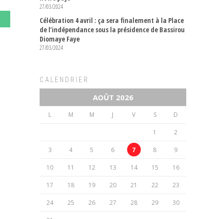
27/03/2024
Célébration 4 avril : ça sera finalement à la Place
de l’indépendance sous la présidence de Bassirou
Diomaye Faye
27/03/2024
CALENDRIER
AOÛT 2026
L
M
M
J
V
S
D
1
2
3
4
5
6
7
8
9
10
11
12
13
14
15
16
17
18
19
20
21
22
23
24
25
26
27
28
29
30