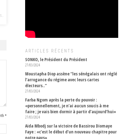
...
ARTICLES RÉCENTS
SONKO, le Président du Président
27/03/2024
Moustapha Diop assène “les sénégalais ont réglé
l’arrogance du régime avec leurs cartes
électeurs..”
27/03/2024
Farba Ngom après la perte du pouvoir :
«personnellement, je n’ai aucun soucis à me
faire ; je vais bien dormir à partir d’aujourd’hui»
ith *
27/03/2024
Aida Mbodj sur la victoire de Bassirou Diomaye
Faye : «c’est le début d’un nouveau chapitre pour
notre pays»