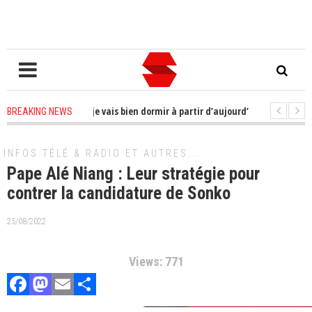
oucis à me faire ; je vais bien dormir à partir d’aujourd’hui»
2 years a
BREAKING NEWS
oque son bureau pour ce jeudi
2 years ago
-
CAN : la Côte d'Ivoire qualifié
INFOS TÉLÉ & RADIO ET AUTRES...
Pape Alé Niang : Leur stratégie pour
contrer la candidature de Sonko
25/08/2022
Views: 771
Facebook
Mastodon
Email
Partager