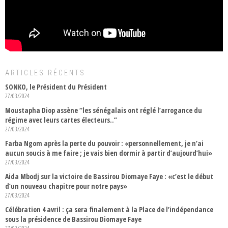
ARTICLES RÉCENTS
SONKO, le Président du Président
27/03/2024
Moustapha Diop assène “les sénégalais ont réglé l’arrogance du
régime avec leurs cartes électeurs..”
27/03/2024
Farba Ngom après la perte du pouvoir : «personnellement, je n’ai
aucun soucis à me faire ; je vais bien dormir à partir d’aujourd’hui»
27/03/2024
Aida Mbodj sur la victoire de Bassirou Diomaye Faye : «c’est le début
d’un nouveau chapitre pour notre pays»
27/03/2024
Célébration 4 avril : ça sera finalement à la Place de l’indépendance
sous la présidence de Bassirou Diomaye Faye