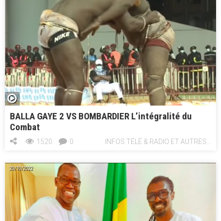
n
BALLA GAYE 2 VS BOMBARDIER L’intégralité du
Combat
1520
0
INFOS TÉLÉ & RADIO ET AUTRES...
20/10/2022