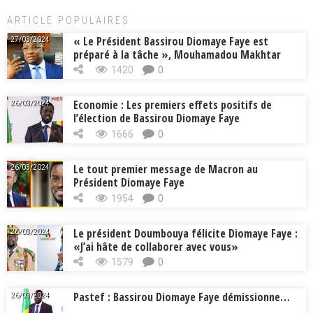
ARTICLE POPULAIRES
« Le Président Bassirou Diomaye Faye est
27/03/2024
préparé à la tâche », Mouhamadou Makhtar
Cissé, Min. Intérieur
1420
0
Economie : Les premiers effets positifs de
26/03/2024
l’élection de Bassirou Diomaye Faye
1666
0
Le tout premier message de Macron au
26/03/2024
Président Diomaye Faye
1954
0
Le président Doumbouya félicite Diomaye Faye :
26/03/2024
«J’ai hâte de collaborer avec vous»
1579
0
Pastef : Bassirou Diomaye Faye démissionne…
26/03/2024