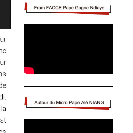
ur
ne
ur
ns
de
di.
la
st
es