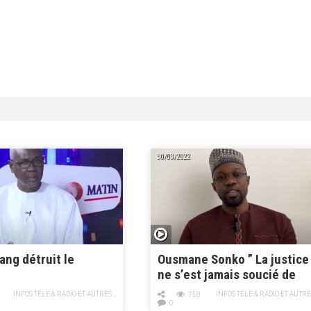
30/03/2022
ang détruit le
Ousmane Sonko ” La justice
ne s’est jamais soucié de
respecter mes droits “
INFOS TÉLÉ & RADIO ET AUTRES...
INFOS TÉLÉ & RADIO ET AUTRES
758
0