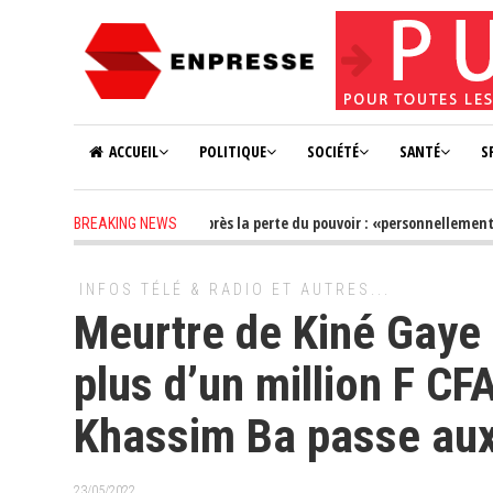
ACCUEIL
POLITIQUE
SOCIÉTÉ
SANTÉ
S
2 years ago
-
Farba Ngom après la perte du pouvoir : «personnellement, je n
BREAKING NEWS
2 years ago
-
les Saltimbanques recalés au Palais
INFOS TÉLÉ & RADIO ET AUTRES...
Meurtre de Kiné Gaye 
plus d’un million F CF
Khassim Ba passe aux
23/05/2022