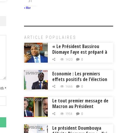
31
« Mar
ARTICLE POPULAIRES
« Le Président Bassirou
27/03/2024
Diomaye Faye est préparé à
la tâche », Mouhamadou
1420
0
Makhtar Cissé, Min.
Intérieur
Economie : Les premiers
26/03/2024
effets positifs de l’élection
de Bassirou Diomaye Faye
1666
0
ith *
Le tout premier message de
26/03/2024
Macron au Président
Diomaye Faye
1954
0
Le président Doumbouya
26/03/2024