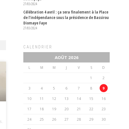
27/03/2024
Célébration 4 avril : ça sera finalement à la Place
de l’indépendance sous la présidence de Bassirou
Diomaye Faye
27/03/2024
CALENDRIER
AOÛT 2026
L
M
M
J
V
S
D
1
2
3
4
5
6
7
8
9
10
11
12
13
14
15
16
17
18
19
20
21
22
23
24
25
26
27
28
29
30
...