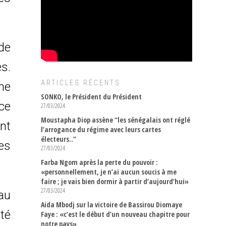
 de
s.
ARTICLES RÉCENTS
ne
SONKO, le Président du Président
ce
27/03/2024
Moustapha Diop assène “les sénégalais ont réglé
nt
l’arrogance du régime avec leurs cartes
électeurs..”
es
27/03/2024
Farba Ngom après la perte du pouvoir :
«personnellement, je n’ai aucun soucis à me
faire ; je vais bien dormir à partir d’aujourd’hui»
27/03/2024
au
Aida Mbodj sur la victoire de Bassirou Diomaye
té
Faye : «c’est le début d’un nouveau chapitre pour
notre pays»