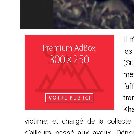
Il 
les
(Su
met
l’a
tra
Kh
victime, et chargé de la collect
d’ailleurs passé aux aveux. Déno