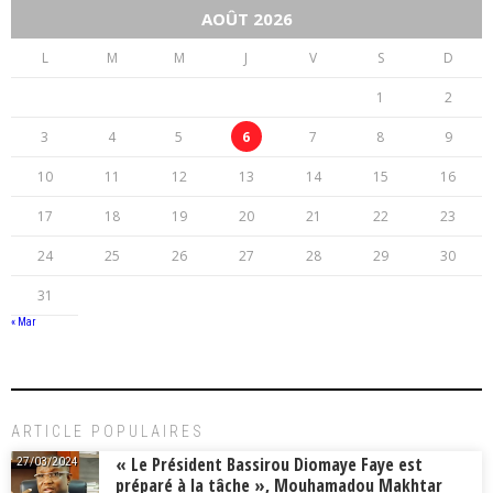
AOÛT 2026
L
M
M
J
V
S
D
1
2
3
4
5
6
7
8
9
10
11
12
13
14
15
16
17
18
19
20
21
22
23
24
25
26
27
28
29
30
31
« Mar
ARTICLE POPULAIRES
« Le Président Bassirou Diomaye Faye est
27/03/2024
préparé à la tâche », Mouhamadou Makhtar