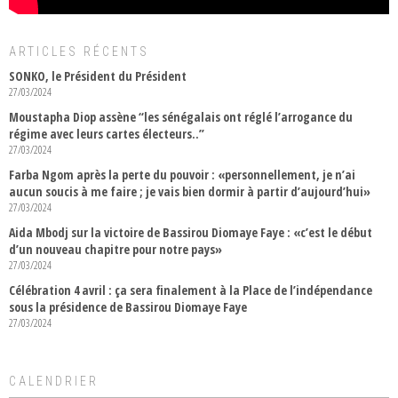
ARTICLES RÉCENTS
SONKO, le Président du Président
27/03/2024
Moustapha Diop assène “les sénégalais ont réglé l’arrogance du
régime avec leurs cartes électeurs..”
27/03/2024
Farba Ngom après la perte du pouvoir : «personnellement, je n’ai
aucun soucis à me faire ; je vais bien dormir à partir d’aujourd’hui»
27/03/2024
Aida Mbodj sur la victoire de Bassirou Diomaye Faye : «c’est le début
d’un nouveau chapitre pour notre pays»
27/03/2024
Célébration 4 avril : ça sera finalement à la Place de l’indépendance
sous la présidence de Bassirou Diomaye Faye
27/03/2024
CALENDRIER