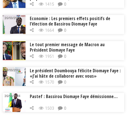
Cissé, Min. Intérieur
1415
0
Economie : Les premiers effets positifs de
26/03/2024
l’élection de Bassirou Diomaye Faye
1664
0
Le tout premier message de Macron au
26/03/2024
Président Diomaye Faye
1951
0
Le président Doumbouya félicite Diomaye Faye :
26/03/2024
«J’ai hâte de collaborer avec vous»
1570
0
Pastef : Bassirou Diomaye Faye démissionne…
26/03/2024
1503
0