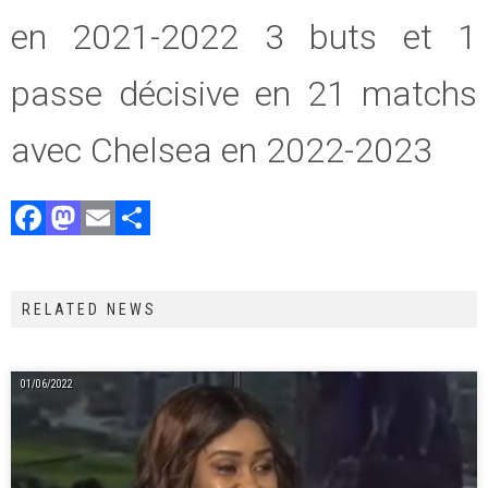
en 2021-2022 3 buts et 1
passe décisive en 21 matchs
avec Chelsea en 2022-2023
F
M
E
P
a
a
m
ar
ce
st
ai
ta
RELATED NEWS
b
o
l
g
o
d
er
ok
o
01/06/2022
n