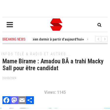
 me faire ; je vais bien dormir à partir d’aujourd’hui»
2 years ago
-
Eco
BREAKING NEWS
2 years ago
-
Affaire Karim Wade : L’Assemblée nationale prend une décision
INFOS TÉLÉ & RADIO ET AUTRES...
Mame Birame : Amadou BÂ a trahi Macky
Sall pour être candidat
20/03/2024
Views: 1145
Facebook
Mastodon
Email
Partager