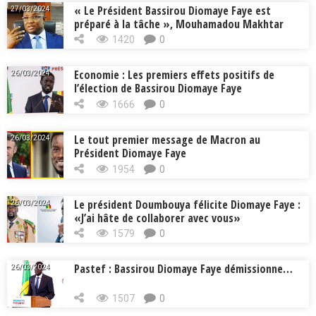
« Le Président Bassirou Diomaye Faye est
27/03/2024
préparé à la tâche », Mouhamadou Makhtar
Cissé, Min. Intérieur
1420
0
Economie : Les premiers effets positifs de
26/03/2024
l’élection de Bassirou Diomaye Faye
1666
0
Le tout premier message de Macron au
26/03/2024
Président Diomaye Faye
1954
0
Le président Doumbouya félicite Diomaye Faye :
26/03/2024
«J’ai hâte de collaborer avec vous»
1579
0
Pastef : Bassirou Diomaye Faye démissionne…
26/03/2024
1507
0