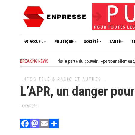
ACCUEIL
POLITIQUE
SOCIÉTÉ
SANTÉ
S
2 years ago
-
Farba Ngom après la perte du pouvoir : «personnellement, je n’ai
BREAKING NEWS
INFOS TÉLÉ & RADIO ET AUTRES...
L’APR, un danger pour
10/05/2022
Facebook
Mastodon
Email
Partager