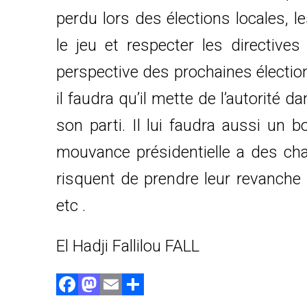
perdu lors des élections locales, l
le jeu et respecter les directive
perspective des prochaines élections
il faudra qu’il mette de l’autorité 
son parti. Il lui faudra aussi un 
mouvance présidentielle a des cha
risquent de prendre leur revanche 
etc .
El Hadji Fallilou FALL
F
M
E
P
a
a
m
ar