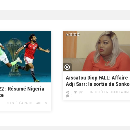
16/03/2022
Aïssatou Diop FALL: Affaire
Adji Sarr: la sortie de Sonko
2 : Résumé Nigeria
et ses répercussions
INFOS TÉLÉ & RADIO ET AUTRES
991
te
0
INFOS TÉLÉ & RADIO ET AUTRES...