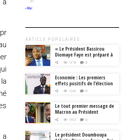
 a
31
« Mar
pr
ARTICLE POPULAIRES
au
« Le Président Bassirou
27/03/2024
Diomaye Faye est préparé à
er
la tâche », Mouhamadou
1418
0
Makhtar Cissé, Min.
ui
Intérieur
Economie : Les premiers
26/03/2024
 la
effets positifs de l’élection
de Bassirou Diomaye Faye
nné
1665
0
es
Le tout premier message de
26/03/2024
Macron au Président
Diomaye Faye
1953
0
Le président Doumbouya
 a
26/03/2024