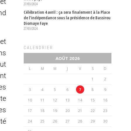
et
27/03/2024
and
Célébration 4 avril : ça sera finalement à la Place
de l’indépendance sous la présidence de Bassirou
Diomaye Faye
27/03/2024
 et
CALENDRIER
ns
AOÛT 2026
ut
L
M
M
J
V
S
D
ent
1
2
tes
3
4
5
6
7
8
9
te
10
11
12
13
14
15
16
des
17
18
19
20
21
22
23
té
24
25
26
27
28
29
30