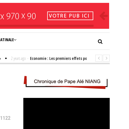
NATINALE
2 years ago
-
Economie : Les premiers effets positifs de l'élection de Bassir
 1122