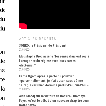
ir
kk
du
du
ARTICLES RÉCENTS
SONKO, le Président du Président
27/03/2024
on
Moustapha Diop assène “les sénégalais ont réglé
 de
l’arrogance du régime avec leurs cartes
électeurs..”
ons
27/03/2024
Farba Ngom après la perte du pouvoir :
rte
«personnellement, je n’ai aucun soucis à me
faire ; je vais bien dormir à partir d’aujourd’hui»
 la
27/03/2024
Aida Mbodj sur la victoire de Bassirou Diomaye
son
Faye : «c’est le début d’un nouveau chapitre pour
notre pays»