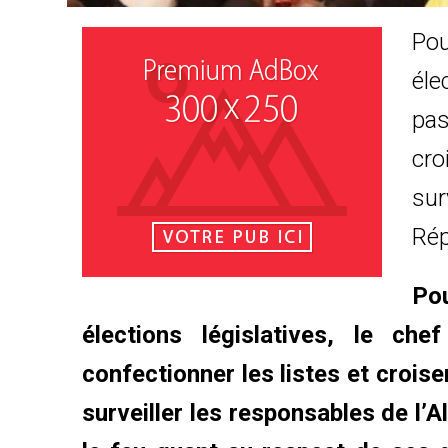
Pou
éle
pas
cro
sur
Rép
Pou
élections législatives, le ch
confectionner les listes et croise
surveiller les responsables de l’A