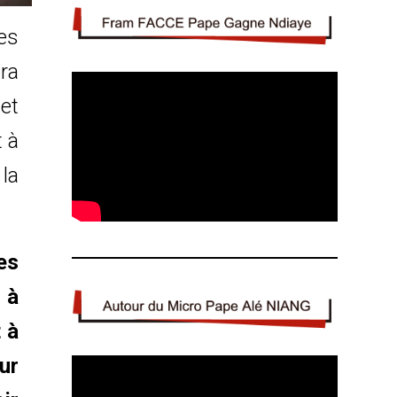
es
vra
et
t à
 la
es
 à
 à
ur