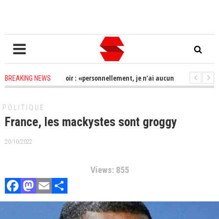
 la perte du pouvoir : «personnellement, je n’ai aucun soucis à me faire ; 
BREAKING NEWS
024: « Pas de report », Alioune Tine rencontre Macky et Cie
2 years ago
-
POLITIQUE
France, les mackystes sont groggy
20/10/2022
Views: 855
Facebook
Mastodon
Email
Partager