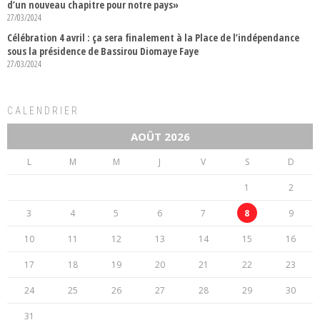
d’un nouveau chapitre pour notre pays»
27/03/2024
Célébration 4 avril : ça sera finalement à la Place de l’indépendance
sous la présidence de Bassirou Diomaye Faye
27/03/2024
CALENDRIER
AOÛT 2026
L
M
M
J
V
S
D
1
2
3
4
5
6
7
8
9
10
11
12
13
14
15
16
17
18
19
20
21
22
23
24
25
26
27
28
29
30
31