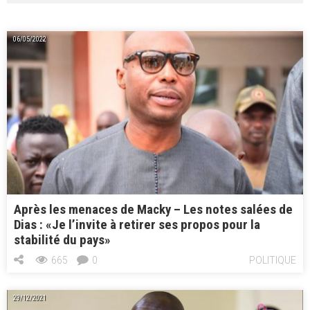
b
o
l
g
o
d
er
ok
o
06/05/2022
n
Après les menaces de Macky – Les notes salées de
Dias : «Je l’invite à retirer ses propos pour la
stabilité du pays»
665
0
POLITIQUE
29/12/2021