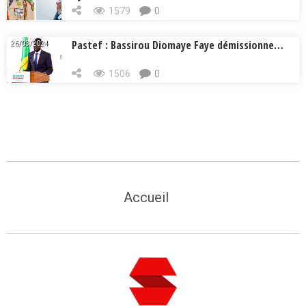
1579
0
Pastef : Bassirou Diomaye Faye démissionne…
26/03/2024
1506
0
Accueil