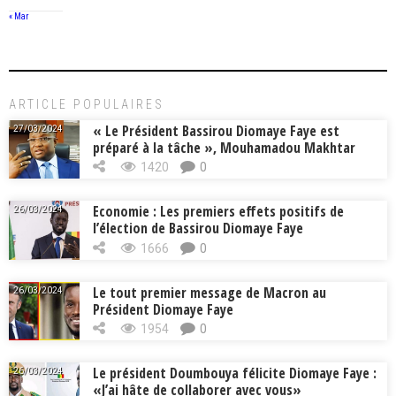
« Mar
ARTICLE POPULAIRES
« Le Président Bassirou Diomaye Faye est
27/03/2024
préparé à la tâche », Mouhamadou Makhtar
Cissé, Min. Intérieur
1420
0
Economie : Les premiers effets positifs de
26/03/2024
l’élection de Bassirou Diomaye Faye
1666
0
Le tout premier message de Macron au
26/03/2024
Président Diomaye Faye
1954
0
Le président Doumbouya félicite Diomaye Faye :
26/03/2024
«J’ai hâte de collaborer avec vous»