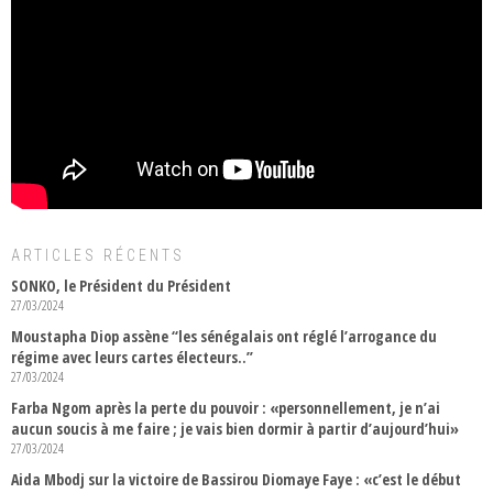
ARTICLES RÉCENTS
SONKO, le Président du Président
27/03/2024
Moustapha Diop assène “les sénégalais ont réglé l’arrogance du
régime avec leurs cartes électeurs..”
27/03/2024
Farba Ngom après la perte du pouvoir : «personnellement, je n’ai
aucun soucis à me faire ; je vais bien dormir à partir d’aujourd’hui»
27/03/2024
Aida Mbodj sur la victoire de Bassirou Diomaye Faye : «c’est le début