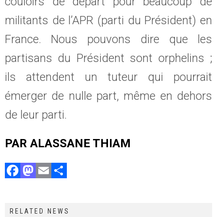
couloirs de départ pour beaucoup de
militants de l’APR (parti du Président) en
France. Nous pouvons dire que les
partisans du Président sont orphelins ;
ils attendent un tuteur qui pourrait
émerger de nulle part, même en dehors
de leur parti.
PAR ALASSANE THIAM
F
M
E
P
a
a
m
ar
ce
st
ai
ta
RELATED NEWS