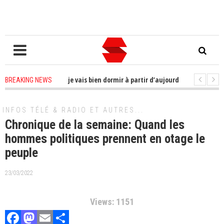
soucis à me faire ; je vais bien dormir à partir d’aujourd’hui»
2 years 
BREAKING NEWS
oque son bureau pour ce jeudi
2 years ago
-
CAN : la Côte d'Ivoire qualifi
INFOS TÉLÉ & RADIO ET AUTRES...
Chronique de la semaine: Quand les
hommes politiques prennent en otage le
peuple
23/03/2022
Views: 1151
Facebook
Mastodon
Email
Partager