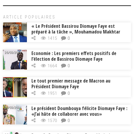
ARTICLE POPULAIRES
« Le Président Bassirou Diomaye Faye est
27/03/2024
préparé à la tâche », Mouhamadou Makhtar
Cissé, Min. Intérieur
1415
0
Economie : Les premiers effets positifs de
26/03/2024
l’élection de Bassirou Diomaye Faye
1664
0
Le tout premier message de Macron au
26/03/2024
Président Diomaye Faye
1951
0
Le président Doumbouya félicite Diomaye Faye :
26/03/2024
«J’ai hâte de collaborer avec vous»
1570
0