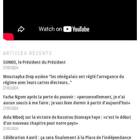
ARTICLES RÉCENTS
SONKO, le Président du Président
27/03/2024
Moustapha Diop assène “les sénégalais ont réglé l’arrogance du
régime avec leurs cartes électeurs..”
27/03/2024
Farba Ngom après la perte du pouvoir : «personnellement, je n’ai
aucun soucis à me faire ; je vais bien dormir à partir d’aujourd’hui»
27/03/2024
Aida Mbodj sur la victoire de Bassirou Diomaye Faye : «c’est le début
d’un nouveau chapitre pour notre pays»
27/03/2024
Célébration 4 avril : ça sera finalement à la Place de l’indépendance