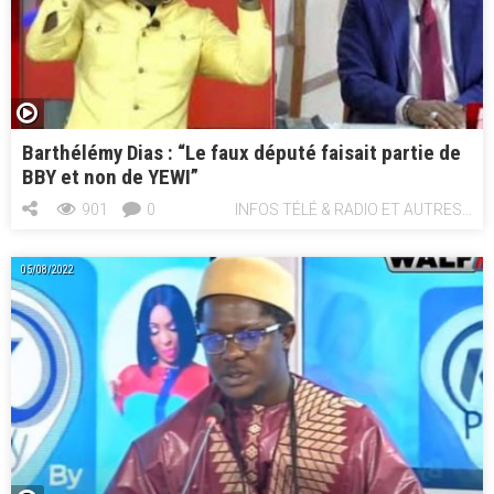
Barthélémy Dias : “Le faux député faisait partie de
BBY et non de YEWI”
901
0
INFOS TÉLÉ & RADIO ET AUTRES...
05/08/2022