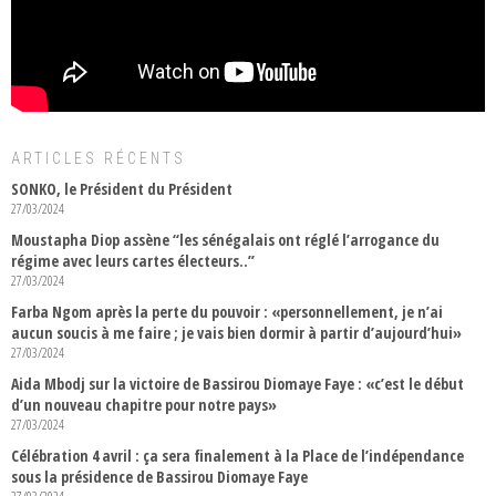
ARTICLES RÉCENTS
SONKO, le Président du Président
27/03/2024
Moustapha Diop assène “les sénégalais ont réglé l’arrogance du
régime avec leurs cartes électeurs..”
27/03/2024
Farba Ngom après la perte du pouvoir : «personnellement, je n’ai
aucun soucis à me faire ; je vais bien dormir à partir d’aujourd’hui»
27/03/2024
Aida Mbodj sur la victoire de Bassirou Diomaye Faye : «c’est le début
d’un nouveau chapitre pour notre pays»
27/03/2024
Célébration 4 avril : ça sera finalement à la Place de l’indépendance
sous la présidence de Bassirou Diomaye Faye