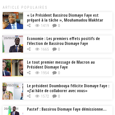
ARTICLE POPULAIRES
« Le Président Bassirou Diomaye Faye est
27/03/2024
préparé à la tâche », Mouhamadou Makhtar
Cissé, Min. Intérieur
1419
0
Economie : Les premiers effets positifs de
26/03/2024
l’élection de Bassirou Diomaye Faye
1665
0
Le tout premier message de Macron au
26/03/2024
Président Diomaye Faye
1954
0
Le président Doumbouya félicite Diomaye Faye :
26/03/2024
«J’ai hâte de collaborer avec vous»
1572
0
Pastef : Bassirou Diomaye Faye démissionne…
26/03/2024