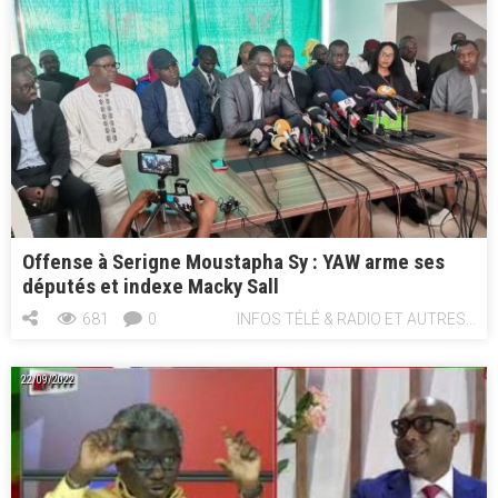
n
Offense à Serigne Moustapha Sy : YAW arme ses
députés et indexe Macky Sall
681
0
INFOS TÉLÉ & RADIO ET AUTRES...
22/09/2022