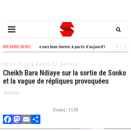
oucis à me faire ; je vais bien dormir à partir d’aujourd’hui»
2 years a
BREAKING NEWS
que son bureau pour ce jeudi
2 years ago
-
CAN : la Côte d'Ivoire qualifiée
INFOS TÉLÉ & RADIO ET AUTRES...
Cheikh Bara Ndiaye sur la sortie de Sonko
et la vague de répliques provoquées
18/03/2022
Views: 1139
Facebook
Mastodon
Email
Partager