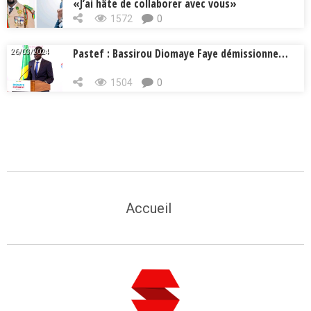
«J’ai hâte de collaborer avec vous»
1572
0
Pastef : Bassirou Diomaye Faye démissionne…
26/03/2024
1504
0
Accueil