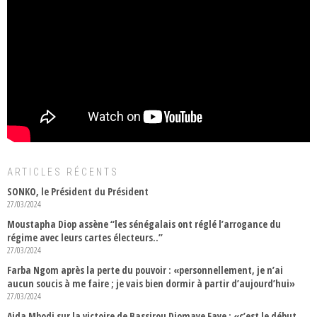
ARTICLES RÉCENTS
SONKO, le Président du Président
27/03/2024
Moustapha Diop assène “les sénégalais ont réglé l’arrogance du
régime avec leurs cartes électeurs..”
27/03/2024
Farba Ngom après la perte du pouvoir : «personnellement, je n’ai
aucun soucis à me faire ; je vais bien dormir à partir d’aujourd’hui»
27/03/2024
Aida Mbodj sur la victoire de Bassirou Diomaye Faye : «c’est le début