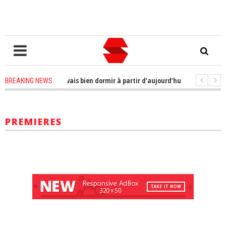
ucis à me faire ; je vais bien dormir à partir d’aujourd’hui»
2 years ag
BREAKING NEWS
e
2 years ago
-
Affaire Karim Wade : L’Assemblée nationale prend une dé
PREMIERES