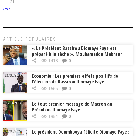
31
« Mar
ARTICLE POPULAIRES
« Le Président Bassirou Diomaye Faye est
27/03/2024
préparé à la tâche », Mouhamadou Makhtar
Cissé, Min. Intérieur
1418
0
Economie : Les premiers effets positifs de
26/03/2024
l’élection de Bassirou Diomaye Faye
1665
0
Le tout premier message de Macron au
26/03/2024
Président Diomaye Faye
1954
0
Le président Doumbouya félicite Diomaye Faye :
26/03/2024