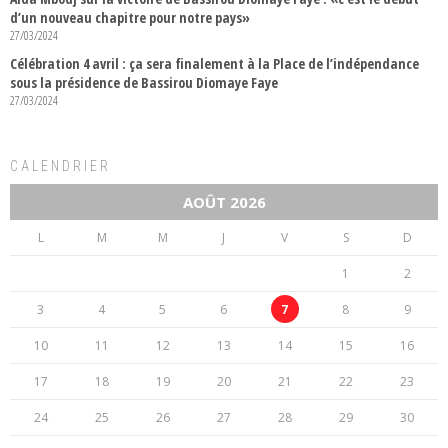
d’un nouveau chapitre pour notre pays»
27/03/2024
Célébration 4 avril : ça sera finalement à la Place de l’indépendance
sous la présidence de Bassirou Diomaye Faye
27/03/2024
CALENDRIER
AOÛT 2026
L
M
M
J
V
S
D
1
2
3
4
5
6
7
8
9
10
11
12
13
14
15
16
17
18
19
20
21
22
23
24
25
26
27
28
29
30